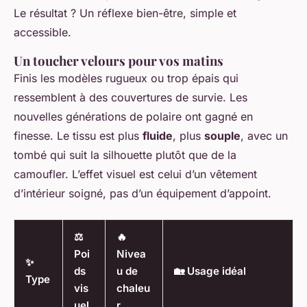
Le résultat ? Un réflexe bien-être, simple et
accessible.
Un toucher velours pour vos matins
Finis les modèles rugueux ou trop épais qui
ressemblent à des couvertures de survie. Les
nouvelles générations de polaire ont gagné en
finesse. Le tissu est plus
fluide
, plus
souple
, avec un
tombé qui suit la silhouette plutôt que de la
camoufler. L’effet visuel est celui d’un vêtement
d’intérieur soigné, pas d’un équipement d’appoint.
⚖️
🔥
Poi
Nivea
✨
ds
u de
🏡 Usage idéal
Type
vis
chaleu
uel
r