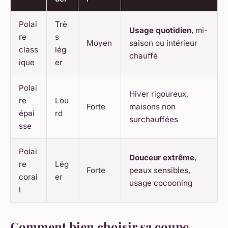
Polai
Trè
Usage quotidien
, mi-
re
s
Moyen
saison ou intérieur
class
lég
chauffé
ique
er
Polai
Hiver rigoureux,
re
Lou
Forte
maisons non
épai
rd
surchauffées
sse
Polai
Douceur extrême
,
re
Lég
Forte
peaux sensibles,
corai
er
usage cocooning
l
Comment bien choisir sa coupe